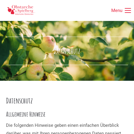
Menu
Der Eintrag "offcanvas-col1" existiert leider nicht.
Der Eintrag "offcanvas-col2" existiert leider nicht.
Datenschutz
Der Eintrag "offcanvas-col3" existiert leider nicht.
Der Eintrag "offcanvas-col4" existiert leider nicht.
Datenschutz
Allgemeine Hinweise
Die folgenden Hinweise geben einen einfachen Überblick
darüber, was mit Ihren personenbezogenen Daten passiert,